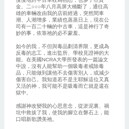
金。二○○○年八月高屏大橋斷了，通往高
雄的車輛改由我的店前經過，突然間車
潮、人潮增多，業績也蒸蒸日上，現在公
司有一百二十輛的中古車，這是神行了奇
妙的事，依靠祂的必不蒙羞。
如今的我，不但與毒品劃清界限，更成為
反毒的志工，進出監所、學校見證神的大
能。在美國NCRA大學所發表的一篇論文
中說，沒有人能幫助一個吸毒者戒除毒
品，只能做到讓他不去傷害別人，或減少
傷害自己。我知道若不是主耶穌這位又真
又活的神，我可能不是吸毒而亡就是還在
獄中。
感謝神改變我的心思意念，從淤泥裏、禍
坑中救拔了我，使我的腳立在磐石上，能
口唱新歌讚美祂。