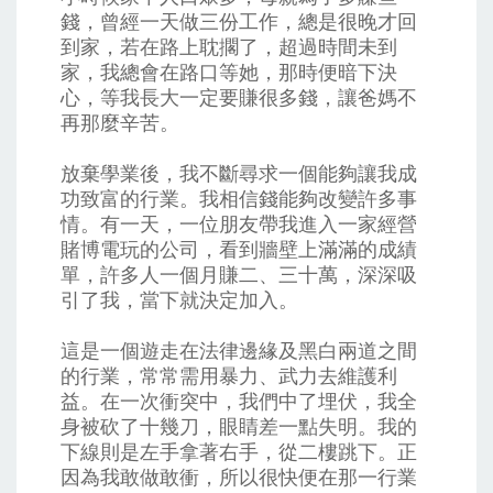
錢，曾經一天做三份工作，總是很晚才回
到家，若在路上耽擱了，超過時間未到
家，我總會在路口等她，那時便暗下決
心，等我長大一定要賺很多錢，讓爸媽不
再那麼辛苦。
放棄學業後，我不斷尋求一個能夠讓我成
功致富的行業。我相信錢能夠改變許多事
情。有一天，一位朋友帶我進入一家經營
賭博電玩的公司，看到牆壁上滿滿的成績
單，許多人一個月賺二、三十萬，深深吸
引了我，當下就決定加入。
這是一個遊走在法律邊緣及黑白兩道之間
的行業，常常需用暴力、武力去維護利
益。在一次衝突中，我們中了埋伏，我全
身被砍了十幾刀，眼睛差一點失明。我的
下線則是左手拿著右手，從二樓跳下。正
因為我敢做敢衝，所以很快便在那一行業