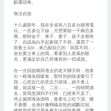
嶄露頭角。
無法自拔
十八歲那年，我在全省有八百多台賭博電
玩，一百多位下線，月營業額一千兩百多
萬，那時金子、車子、妻子、孩子全都有
了。自認為白手起家很了不得，還買了一
部賓士320，來凸顯自己的「與眾不同」。
坐在賓士車上的我，看著別人羨慕的眼
光，更滿足於自己所擁有的一切成就。
在一次回故鄉與過去的老大聊天時，他拿
出一根海洛因吸食，那特別的味道吸引了
我，心想自己的意志力很強，絕不會上
癮，就這樣一次、二次……。一段時間過
去，當我意識到不行時，已經來不及了。
停止施用海洛因時，會產生上吐下瀉、睡
不著覺，全身好像螞蟻在咬的戒斷症狀。
雖然曾經嘗試用各種方法戒除毒癮，卻屢