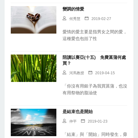
變調的情愛
何秀慧
2019-02-27
愛情的愛主要是指男女之間的愛，
這種愛也包括了性
陪讀以賽亞(十五) 免費菖蒲何處
買？
河馬教授
2019-04-15
「你沒有用銀子為我買菖蒲，也沒
有用祭物的脂油使
是結束也是開始
仲平
2019-01-23
「結束」與「開始」同時發生，毋