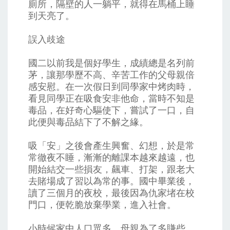
廁所，隔壁的人一躺平，就得在馬桶上睡
到天亮了。
誤入歧途
國二以前我是個好學生，成績總是名列前
茅，讓那學歷不高、辛苦工作的父母親倍
感安慰。在一次假日到同學家中烤肉時，
看見同學正在吸食安非他命，當時不知是
毒品，在好奇心驅使下，嘗試了一口，自
此便與毒品結下了不解之緣。
吸「安」之後會產生興奮、幻想，於是常
常徹夜不睡，漸漸的離課本越來越遠，也
開始結交一些損友，飆車、打架，跟老大
去賭場成了習以為常的事。國中畢業後，
讀了三個月的夜校，最後因為仇家堵在校
門口，便乾脆放棄學業，進入社會。
小時候家中人口眾多，母親為了多賺些