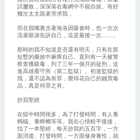
試屢敗，深深落在毒網中不能自拔。有好
幾次太太跪著哭求我，
而在我嘴裏含著海洛因吸食時，也一次次
流著眼淚告訴自己，這是最後一次……。
那時的我不知道是否還有明天，只有在那
短暫的藥效中麻痺自己。直到有一天被警
察查獲吸毒，判了三年一個月的徒刑，送
進高雄看守所（第二監獄）。初進監獄的
我，還不認為有罪，覺得花自己的錢買毒
品，真是何罪之有。
抄寫聖經
在獄中時間很多，為了打發時間，有人養
螞蟻、養蟑螂等等。我在心情較平復後，
找了一本聖經，每天抄寫約五百字，一方
面消遣、打發時間，一方面修身養性，就