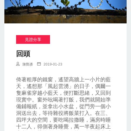
見證分享
回頭
陳鄭彥
2019-01-23
倚著粗厚的鐵窗，遙望高牆上一小片的藍
天，遙想那「風起雲湧」的日子，偶爾一
隻麻雀穿越小藍天，便打斷思緒，又回到
現實中。窗外吆喝著打飯，我們就開始準
備鋪報紙，並拿出小水盆，從門旁一個小
洞送出去，等待雜役將飯菜打入。在三、
四坪大的空間，要吃喝拉撒睡，滿房時睡
十二人，得側著身睡覺，萬一半夜起床上