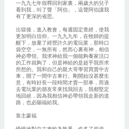
一九九七年假釋回到家裏，兩歲大的兒子
看到我，叫了聲「阿伯」，這聲阿伯讓我
有了更深的省思。
出獄後，進入教會，每週固定查經，使我
更加明白信仰。一九九九年，在牧師的提
醒下，放棄了經營許久的電玩業，那時口
袋空空，一無所有，然而心裏有神，相信
神必帶領。我求神給我一個能夠養家活口
的工作就夠了，但是神給的是超乎我所求
所想的。我和自己的親大哥學習買賣中古
車，開了一間中古車行。剛開始沒甚麼生
意，有時好長一段時間才賣一部車，而過
去電玩業的朋友常來找我回去，我都堅定
地回絕，因為我相信神必帶領我走新的道
路，也必賜福給我。
靠主蒙福
慢慢地對中古車較為熟悉，也多了些資