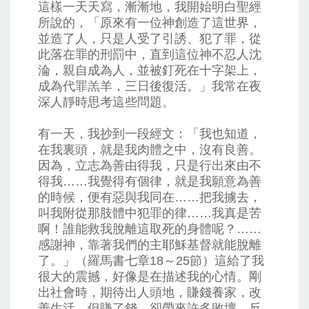
這樣一天天寫，漸漸地，我開始明白聖經
所說的，「原來有一位神創造了這世界，
並造了人，只是人受了引誘、犯了罪，從
此落在罪的刑罰中，直到這位神不忍人沈
淪，親自成為人，並被釘死在十字架上，
成為代罪羔羊，三日後復活。」我常在夜
深人靜時思考這些問題。
有一天，我抄到一段經文：「我也知道，
在我裏頭，就是我肉體之中，沒有良善。
因為，立志為善由得我，只是行出來由不
得我……我覺得有個律，就是我願意為善
的時候，便有惡與我同在……把我擄去，
叫我附從那肢體中犯罪的律……我真是苦
啊！誰能救我脫離這取死的身體呢？……
感謝神，靠著我們的主耶穌基督就能脫離
了。」（羅馬書七章18～25節）這給了我
很大的震撼，好像是在描述我的心情。剛
出社會時，期待出人頭地，賺錢養家，改
善生活，但賺了錢，卻帶來許多敗壞，反