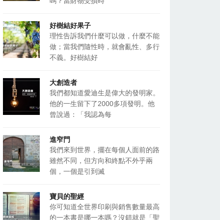
嗎？當財物受損時
好樹結好果子
理性告訴我們什麼可以做，什麼不能
做；當我們隨性時，就會亂性、多行
不義。好樹結好
大創造者
我們都知道愛迪生是偉大的發明家。
他的一生留下了2000多項發明。他
曾說過：「我認為每
進窄門
我們來到世界，擺在每個人面前的路
雖然不同，但方向和終點不外乎兩
個，一個是引到滅
寶貝的聖經
你可知道全世界印刷與銷售數量最高
的一本書是哪一本嗎？沒錯就是「聖