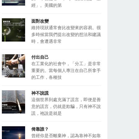
經」。美國的第
面對改變
維持現狀通常會比改變來的容易。很
多時候當我們提出改變的想法和建議
時，會遭遇非常
付出自己
在工業化的社會中，「分工」是非常
重要的。當每個人專注在自己所拿手
的工作，各種技
神不說謊
這個世界到處充滿了謊言，即便是善
意的謊言，仍就是欺騙，只有神不說
謊，祂說是就是
倚靠誰？
曾經你是否離棄神，認為靠神不如靠