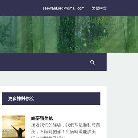
seewant.org@gmail.com
繁體中文
更多神對你說
總要讚美祂
按著我們的經驗，我們常是順利時讚
美，不順時抱怨！生病時還能讚美