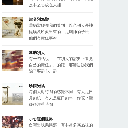
是非之心放在人裡
當分別為聖
舊約聖經讓我們看到，以色列人是神
從埃及所救出來的，是屬神的子民，
他們有責任事奉
幫助別人
有一句話說：「在別人的需要上看見
自己的責任」。的確，耶穌告訴我們
除了要盡心、盡
珍惜光陰
每個人對時間的感覺不同，有人是日
月如梭，有人是度日如年，你呢？聖
經很注重時間，
小心這個世界
台灣出版業興盛，有非常多高品味的