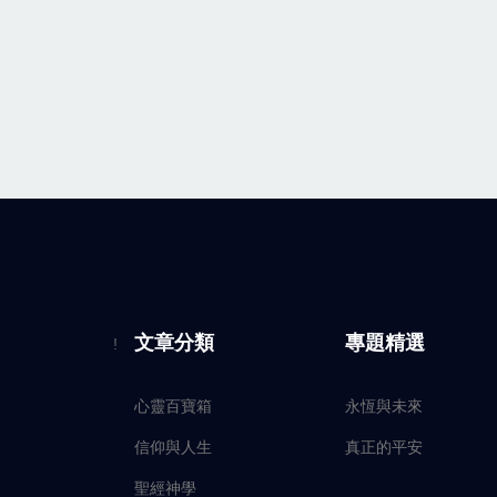
文章分類
專題精選
!
心靈百寶箱
永恆與未來
信仰與人生
真正的平安
聖經神學