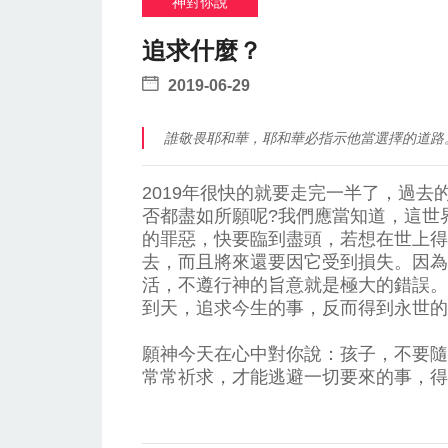
神對你說
追求什麼？
2019-06-29
誰敬畏耶和華，耶和華必指示他當選擇的道路。 (詩
2019年很快的就要走完一半了，過去
否都盡如所願呢?我們應當知道，這世
的罪惡，快要臨到盡頭，若想在世上得
去，而且將來還要因它受到損失。因為
活，不遵行神的旨意就是極大的錯誤。
到天，追求今生的事，反而得到永世的
願神今天在心中對你說：孩子，不要隨
常常祈求，才能逃避一切要來的事，得