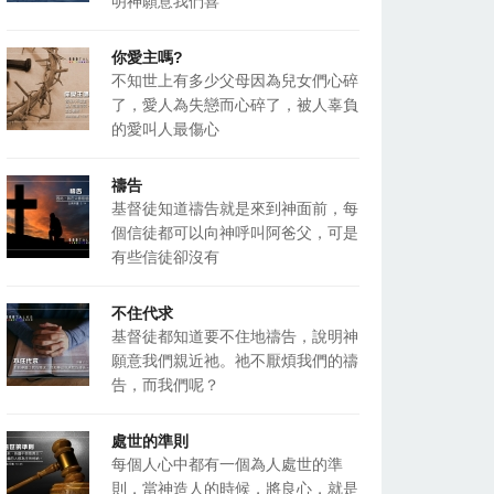
明神願意我們喜
你愛主嗎?
不知世上有多少父母因為兒女們心碎
了，愛人為失戀而心碎了，被人辜負
的愛叫人最傷心
禱告
基督徒知道禱告就是來到神面前，每
個信徒都可以向神呼叫阿爸父，可是
有些信徒卻沒有
不住代求
基督徒都知道要不住地禱告，說明神
願意我們親近祂。祂不厭煩我們的禱
告，而我們呢？
處世的準則
每個人心中都有一個為人處世的準
則，當神造人的時候，將良心，就是