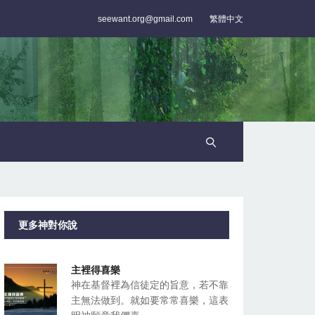
seewant.org@gmail.com
繁體中文
更多神對你說
主裡得喜樂
神在基督裡為信徒定的旨意，若不靠
主無法做到。就如要常常喜樂，這表