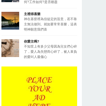
何?工作如何?是否都盡
主裡得喜樂
神在基督裡為信徒定的旨意，若不靠
主無法做到。就如要常常喜樂，這表
明神願意我們喜
你愛主嗎?
不知世上有多少父母因為兒女們心碎
了，愛人為失戀而心碎了，被人辜負
的愛叫人最傷心