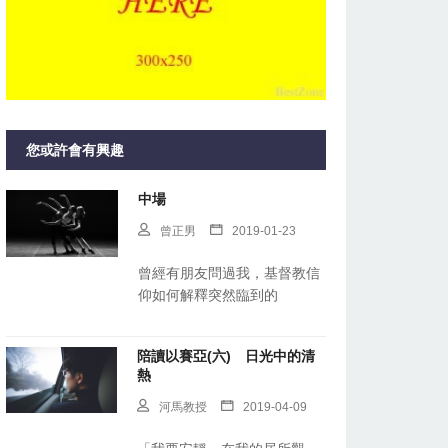
您或許會有興趣
中場
曾正男
2019-01-23
曾經有朋友問過我，基督教信
仰如何解釋突然臨到的
陪讀以賽亞(六) 日光中的清
熱
河馬教授
2019-04-09