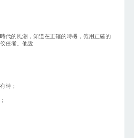
時代的風潮，知道在正確的時機，僱用正確的
佼佼者。他說：
有時；
；