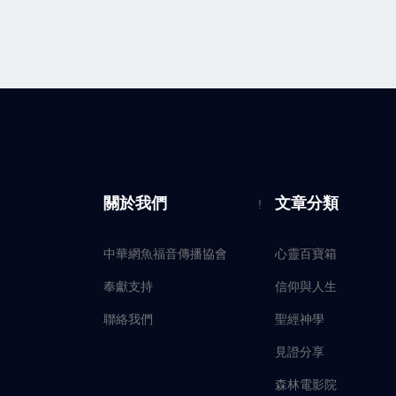
關於我們
文章分類
!
中華網魚福音傳播協會
心靈百寶箱
奉獻支持
信仰與人生
聯絡我們
聖經神學
見證分享
森林電影院