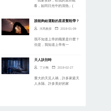
「我要安靜，在我的居所觀
看，如同日光中的清熱」(
誰能夠給運動的星星繫鞋帶？
河馬教授
2019-01-09
我不知道上帝的職業是什麼？
但是，我知道上帝有一
天人訣別時
丁介陶
2019-02-27
重大的天災人禍，許多家庭天
人永隔、許多美好的家