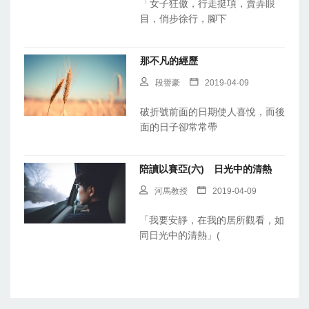
「女子狂傲，行走挺項，賣弄眼
目，俏步徐行，腳下
那不凡的經歷
段譽豪
2019-04-09
破折號前面的日期使人喜悅，而後
面的日子卻常常帶
陪讀以賽亞(六) 日光中的清熱
河馬教授
2019-04-09
「我要安靜，在我的居所觀看，如
同日光中的清熱」(