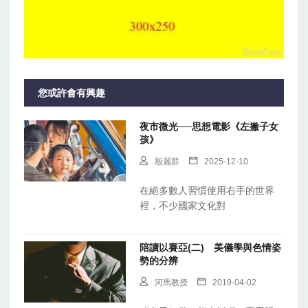
您或許會有興趣
夜市微光──思想電影《左撇子女
孩》
殷麗群
2025-12-10
在絕多數人習慣使用右手的世界
裡，不少國家文化對
陪讀以賽亞(二) 美儀學與色情姿
勢的分辨
河馬教授
2019-04-02