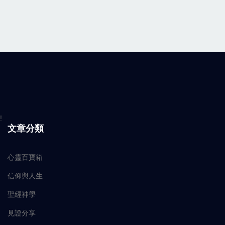
!
文章分類
心靈百寶箱
信仰與人生
聖經神學
見證分享