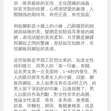
添，唯美藝術的呈現，文化隱藏的涵義，
財富另類的炫耀，心裡渴望愛的象徵，人
際關係的期待等。有些正面，有些負面。
例如腳釧是小腿上的小鍊，凸顯腿部的細
緻與線條的美。髮網是前額或耳垂後的織
網，表現頭髮的美與柔和。月牙圈是腳踝
與腳趾之間的繫鍊，形狀如弦似飾月，呈
現腳板與腳趾的美感。
這些裝飾是早期工匠想出來的，知道女性
得到吸引，與男人的「第一印象」有關。
這在男女第一次見面時，1~6秒內發生。男
人的眼目經常先看女人的小腿、頭髮、腳
板與腳趾。女人如果沒有在這6秒之內，給
男人留下深刻的好印象，以後就難了。男
人以眼目作為判斷，對女性非常的為難。
無論女性溫柔、善良、多美德，會煮飯、
炒菜、作麵包，耕田、養雞兼種菜，或是