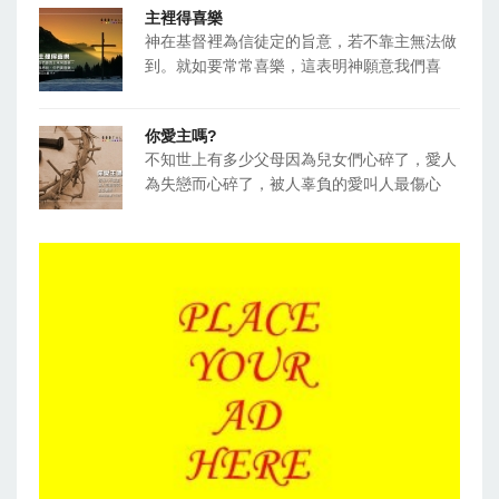
主裡得喜樂
神在基督裡為信徒定的旨意，若不靠主無法做
到。就如要常常喜樂，這表明神願意我們喜
你愛主嗎?
不知世上有多少父母因為兒女們心碎了，愛人
為失戀而心碎了，被人辜負的愛叫人最傷心