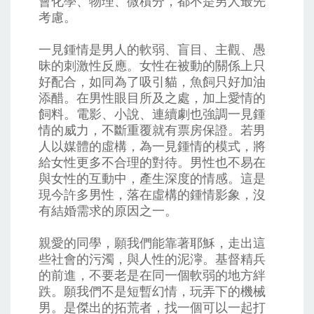
會化學、物理、微積分，都不是男人最先
考慮。
一見鍾情是男人的軟弱、盲目、主觀、愚
昧的刺激性反應。女性在被動的關係上只
好配合，如同為了吸引貓，魚飼只好加油
添醋。在男性眼目所及之處，加上愛情的
飼料。電影、小說、連續劇也強調一見鍾
情的威力，不斷重覆就有票房保證。若男
人以媒體的虛構，為一見鍾情的模式，將
給女性更多不合理的對待。男性也不易在
與女性的互動中，產生深度的情感。這是
現今許多男性，落在虛構的鍾情影象，沒
有結婚需求的原因之一。
親愛的同學，願我們能靠著耶穌，走出這
些社會的污濁，與人性的泥濘。基督精兵
的前進，不要老是在同一個軟弱的地方絆
跌。願我們不是短暫幻情，玩弄下的機械
男。是傑出的拓荒者，找一個可以一起打