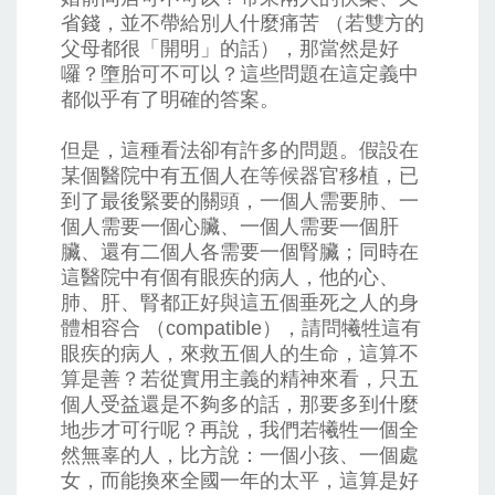
省錢，並不帶給別人什麼痛苦 （若雙方的
父母都很「開明」的話），那當然是好
囉？墮胎可不可以？這些問題在這定義中
都似乎有了明確的答案。
但是，這種看法卻有許多的問題。假設在
某個醫院中有五個人在等候器官移植，已
到了最後緊要的關頭，一個人需要肺、一
個人需要一個心臟、一個人需要一個肝
臟、還有二個人各需要一個腎臟；同時在
這醫院中有個有眼疾的病人，他的心、
肺、肝、腎都正好與這五個垂死之人的身
體相容合 （compatible），請問犧牲這有
眼疾的病人，來救五個人的生命，這算不
算是善？若從實用主義的精神來看，只五
個人受益還是不夠多的話，那要多到什麼
地步才可行呢？再說，我們若犧牲一個全
然無辜的人，比方說：一個小孩、一個處
女，而能換來全國一年的太平，這算是好