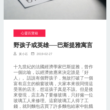
心靈百寶箱
野孩子或英雄──巴斯提雅寓言
黃小石
2019-02-27
十九世紀的法國經濟學家巴斯提雅，曾作
一個比喻，以經濟效應來決定誰是「好
人」。話說有個野孩子，無故打破了一個
富有店主的櫥窗玻璃，大家本來很同情這
受害的店主，想這孩子真是不該。但是後
來發現，店主為了要修玻璃，只好僱一位
玻璃工人來修理。這窮玻璃工人得了工
錢，就到麵包店買了許多麵包給家中飢餓