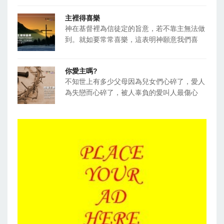
主裡得喜樂
神在基督裡為信徒定的旨意，若不靠主無法做
到。就如要常常喜樂，這表明神願意我們喜
你愛主嗎?
不知世上有多少父母因為兒女們心碎了，愛人
為失戀而心碎了，被人辜負的愛叫人最傷心