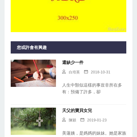
您或許會有興趣
還缺少一件
白培英
2018-10-31
人生中類似這樣的事豈非所在多
有：預備了許多，卻
天父的寶貝女兒
陳穎
2019-01-23
美蓮姨，是媽媽的妹妹。她是家族