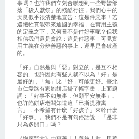
事嗎？也許我們立刻會聯想到一些野蠻部
落「殺人獻祭」的殘酷行徑，我們心中的
天良似乎很清楚地宣告：這是件惡事！若
這犧牲真能帶來通國的幸福，在實用主義
的定義之下，又何嘗不是件好事呢？但我
相信我們還是會說：這是件惡事！可見實
用主義在分辨善惡的事上，遲早是會破產
的。
「好」自然是與「惡」對立的，是互不相
容的。也許因此有些人就不以為「好」是
最好的，「無」比「好」可能更好。臺北
市仁愛路有家餡餅店掛了幅字畫，上面題
詞：「好事不如無事，但願平安無事」。
也許餡餅店老闆知道這「巴斯提雅寓
言」，不希望有什麼「好孩子」來幹什麼
「好事」。我們不是有句俗話說：「是非
只為多開口」嗎？
《增廣賢文》中寫著「人善被人欺，馬善