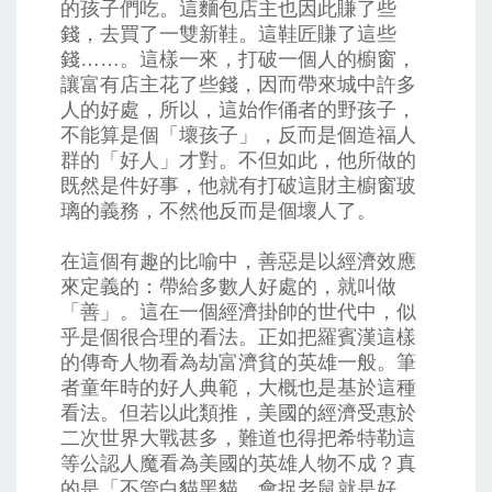
的孩子們吃。這麵包店主也因此賺了些
錢，去買了一雙新鞋。這鞋匠賺了這些
錢……。這樣一來，打破一個人的櫥窗，
讓富有店主花了些錢，因而帶來城中許多
人的好處，所以，這始作俑者的野孩子，
不能算是個「壞孩子」，反而是個造福人
群的「好人」才對。不但如此，他所做的
既然是件好事，他就有打破這財主櫥窗玻
璃的義務，不然他反而是個壞人了。
在這個有趣的比喻中，善惡是以經濟效應
來定義的：帶給多數人好處的，就叫做
「善」。這在一個經濟掛帥的世代中，似
乎是個很合理的看法。正如把羅賓漢這樣
的傳奇人物看為劫富濟貧的英雄一般。筆
者童年時的好人典範，大概也是基於這種
看法。但若以此類推，美國的經濟受惠於
二次世界大戰甚多，難道也得把希特勒這
等公認人魔看為美國的英雄人物不成？真
的是「不管白貓黑貓，會捉老鼠就是好