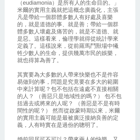
（eudiamonia）是所有人的生命目的。」
米爾的實用主義就把這概念廣義化，主張
凡是帶給一個群體多數人有好處及喜樂
的，就是道德的事、就是善；帶給一個群
體多數人壞處及痛苦的，就是不道德、就
是惡。這樣看來，倫理學就得從統計學來
定義了。這樣說來，從前羅馬鬥獸場中犧
牲少數人的生命，提供幾萬市民的娛樂，
就也得算為善了。
其實要為大多數的人帶來快樂也不是件容
易做到的事，問題是究竟要在多大的範圍
中來計算呢？包不包括在遠處不直接相關
的人？ （善惡只是地域性的嗎？） 包不包
括過去或將來的人呢？ （善惡是不是有時
間性的呢？） 然而從啟蒙時期以來，米爾
的實用主義可能是最被廣泛接納良善的定
義，人有時實在是過份的聰明了。
婚前同居可不可以？帶來兩人的快樂、又