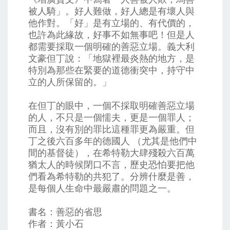
被人騎」。好人難做，好人總是有壞人與
他作對。「好」是有立場的、有代價的，
也許為此緣故，好事不如無事吧！但是人
都需要採取一個明確的善惡立場。義大利
文豪但丁說：「地獄裡最炎熱的地方，是
特別為那些在緊要的道德衝突中，持守中
立的人所保留的。」
在但丁的眼中，一個不採取明確善惡立場
的人，不只是一個懦夫，更是一個罪人；
而且，沒有別的罪比這種罪更為嚴重。但
丁之後六百多年的德國人 （尤其是他們中
間的基督徒），在希特勒大肆殘殺六百萬
猶太人的時候閉口不言，歷史恐怕要把他
們看為希特勒的共犯了。分辨什麼是善，
是每個人生命中最嚴肅的問題之一。
書名：善惡的省思
作者：黃小石