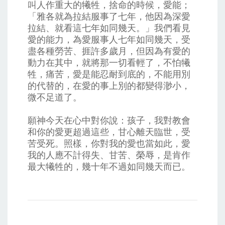
叫人作重大的犧牲，捨命的時候，愛能；
「雅各就為拉結服事了七年，他因為深愛
拉結、就看這七年如同幾天。」我們看見
愛的能力，為愛服事人七年如同幾天，受
盡各種勞苦、捱許多歲月，但因為有愛的
動力在其中，就將那一切看輕了，不怕犧
牲，痛苦，愛是能忍耐到底的，不能用別
的代替的，在愛的事上別的都變得渺小，
微不足道了。
願神今天在心中對你說：孩子，我對教會
和你的愛更超過這些，甘心離天臨世，受
苦受死。照樣，你對我的愛也當如此，愛
我的人應不計得失、甘苦、榮辱，是肯作
最大犧牲的，幾十年不過如同幾天而已。