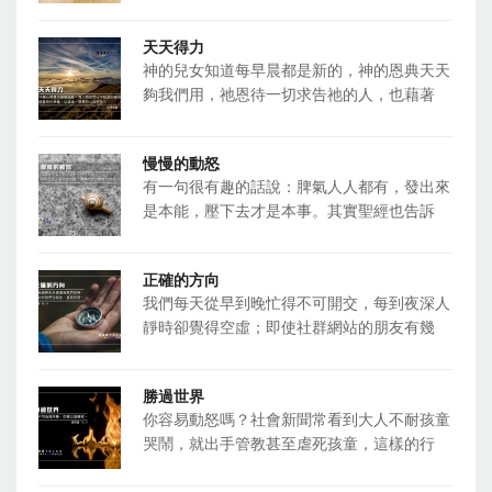
天天得力
神的兒女知道每早晨都是新的，神的恩典天天
夠我們用，祂恩待一切求告祂的人，也藉著
慢慢的動怒
有一句很有趣的話說：脾氣人人都有，發出來
是本能，壓下去才是本事。其實聖經也告訴
正確的方向
我們每天從早到晚忙得不可開交，每到夜深人
靜時卻覺得空虛；即使社群網站的朋友有幾
勝過世界
你容易動怒嗎？社會新聞常看到大人不耐孩童
哭鬧，就出手管教甚至虐死孩童，這樣的行