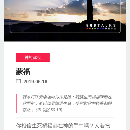
神對你說
蒙福
2019-06-16
我今日呼天喚地向你作見證；我將生死禍福陳明在
你面前，所以你要揀選生命，使你和你的後裔都得
存活； (申命記 30:19)
你相信生死禍福都在神的手中嗎？人若把