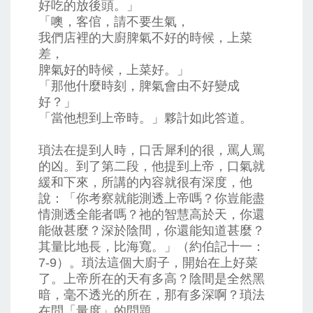
好吃的放後頭。」
「噢，客倌，請不要生氣，
我們店裡的大廚脾氣不好的時候，上菜
差，
脾氣好的時候，上菜好。」
「那他什麼時刻，脾氣會由不好變成
好？」
「當他想到上帝時。」夥計如此答道。
瑣法在提到人時，口舌犀利的很，罵人罵
的凶。到了第二段，他提到上帝，口氣就
緩和下來，所講的內容就很有深度，他
說：「你考察就能測透上帝嗎？你豈能盡
情測透全能者嗎？祂的智慧高於天，你還
能做甚麼？深於陰間，你還能知道甚麼？
其量比地長，比海寬。」（約伯記十一：
7-9）。瑣法這個大廚子，開始在上好菜
了。上帝所在的天有多高？陰間是全然黑
暗，毫不透光的所在，那有多深啊？瑣法
在問「量度」的問題。