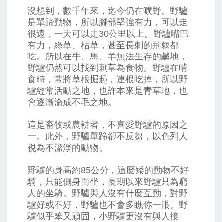
沒想到，數千年來，迄今仍在曠野。野驢
是單蹄動物，所以腳部堅強有力，可以走
很遠，一天可以走30公里以上。野驢嘴巴
有力，綠草、枯草，甚至長刺的荊棘都
吃。所以在牛、馬、羊無法生存的鹹地，
野驢仍然可以找到刺草為食物。野驢在啃
食時，常將草根掘起，連根吃掉，所以野
驢經常活動之地，也許本來是青草地，也
會逐漸淪成不毛之地。
這是畜牧或農耕者，不喜愛野驢的原因之
一。此外，野驢單蹄卻不反芻，以色列人
視為不潔淨的動物。
野驢的身高約85公分，這麼矮的動物不好
騎，只能側身而坐，長期以來野驢只為窮
人的坐騎。野驢與人沒有什麼互動，對野
驢好或不好，野驢也不會多瞧你一眼。野
驢似乎笨又頑固，小野驢更沒有與人接