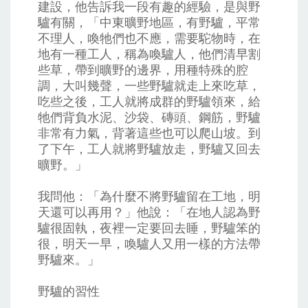
建設，他告訴我一段有趣的經驗，是與野
驢有關，「中東曠野地區，有野驢，平常
不理人，喚牠們也不應，需要駝物時，在
地有一種工人，稱為喚驢人，他們清早割
些草，帶到曠野的邊界，用種特殊的腔
調，大叫幾聲，一些野驢就走上來吃草，
吃些之後，工人就將成群的野驢領來，給
牠們背負水泥、沙袋、磚頭、鋼筋，野驢
非常有力氣，背著這些也可以爬山坡。到
了下午，工人就將野驢放走，野驢又回去
曠野。」
我問他：「為什麼不將野驢留在工地，明
天還可以再用？」他說：「在地人認為野
驢很固執，夜裡一定要回去睡，野驢笨的
很，明天一早，喚驢人又用一樣的方法帶
野驢來。」
野驢的習性