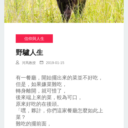
信仰與人生
野驢人生
河馬教授
2019-01-15
有一餐廳，開始擺出來的菜並不好吃，
但是，如果嫌菜難吃，
轉身離開，就可惜了，
後來端上來的菜，較為可口，
原來好吃的在後頭。
「嘿，夥計，你們這家餐廳怎麼如此上
菜？
難吃的擺前面，