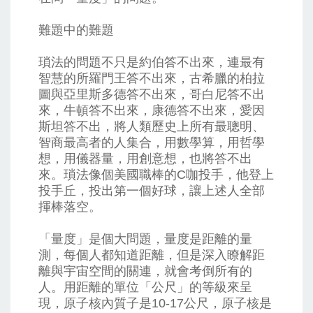
難題中的難題
瑣法的問題不只是約伯答不出來，連最有
智慧的所羅門王答不出來，古希臘的柏拉
圖與亞里斯多德答不出來，哥白尼答不出
來，牛頓答不出來，康德答不出來，愛因
斯坦答不出，將人類歷史上所有最聰明、
智商最高者的人集合，用數學算，用哲學
想，用儀器量，用創意想，也將答不出
來。瑣法像個美國職棒的C咖投手，他登上
投手丘，投出第一個好球，讓上述人全部
揮棒落空。
「量度」是個大問題，量度是距離的量
測，每個人都知道距離，但是深入瞭解距
離與宇宙空間的關連，就會考倒所有的
人。用距離的單位「公尺」的等級來呈
現，原子核內質子是10-17公尺，原子核是