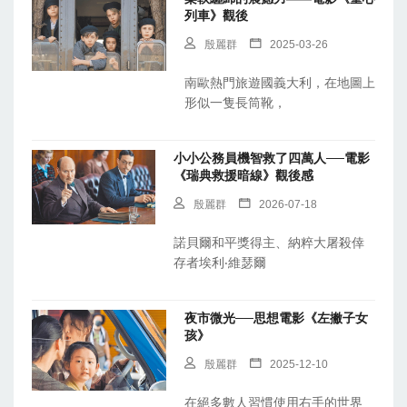
列車》觀後
殷麗群
2025-03-26
南歐熱門旅遊國義大利，在地圖上
形似一隻長筒靴，
小小公務員機智救了四萬人──電影
《瑞典救援暗線》觀後感
殷麗群
2026-07-18
諾貝爾和平獎得主、納粹大屠殺倖
存者埃利‧維瑟爾
夜市微光──思想電影《左撇子女
孩》
殷麗群
2025-12-10
在絕多數人習慣使用右手的世界