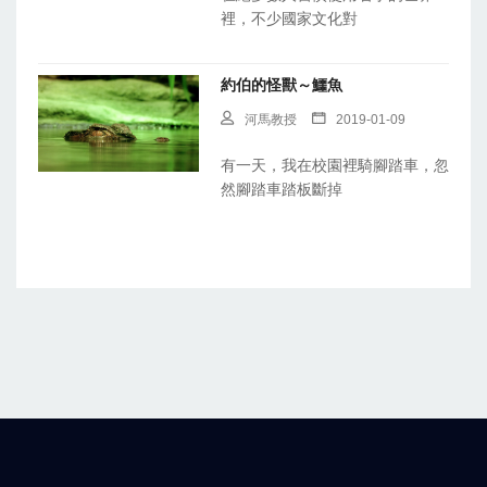
裡，不少國家文化對
約伯的怪獸～鱷魚
河馬教授
2019-01-09
有一天，我在校園裡騎腳踏車，忽
然腳踏車踏板斷掉