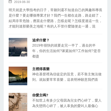
2019-06-30
明天就是大學指考的日子，常聽到還不知道自己的興趣和專長
是什麼？要走哪個專業才好？我們一生都在走路，路走錯了，
結局非常危險，應當走什麼路，怎樣走呢？怎樣度過這一生，
才能到達那榮美之地呢？有的人不管什麼隨便走一通，混
追求什麼？
2019年很快的就要走完一半了，過去的半
年，你的生活如何?家庭如何?工作如何?是否
都盡
主裡得喜樂
神在基督裡為信徒定的旨意，若不靠主無法做
到。就如要常常喜樂，這表明神願意我們喜
你愛主嗎?
不知世上有多少父母因為兒女們心碎了，愛人
為失戀而心碎了，被人辜負的愛叫人最傷心