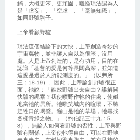
觸，大概更笨、更頑固，難怪瑣法認為人
是「虛妄」、「空虛」、「毫無知識」，
如同野驢駒子。
上帝看顧野驢
瑣法這個結論下的太快，上帝創造奇妙的
宇宙萬物，並非讓人自以為很笨，沒用
處。人是上帝創造的，是有功用，目的在
認識「基督的愛是何等長闊高深，並知道
這愛是過於人所能測度的。」（以弗所
三：18-19）。因此，上帝論創野驢很正
面，祂說：「誰放野驢出去自由？誰解開
快驢的繩索？我使曠野作牠的住處，使鹹
地當牠的居所。牠嗤笑城內的喧嚷，不聽
趕牲口的喝聲。遍山是牠的草場，牠尋找
各樣青綠之物。」（約伯記三十九：5-
8），無論人如何看野驢的習性，上帝與野
驢有關係，上帝使牠得自由，可以在野地
走來走去，在鹹地跑來跑去，並有足夠的