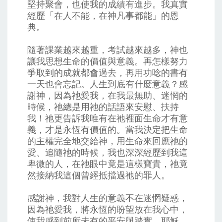
堅持聚會，也使我的成績有進步。我真實
經歷「在人不能，在神凡事都能」的恩
典。
隨著課業越來越重，考試越來越多，神也
讓我思想生命的價值與意義。再怎樣努力
爭取到的成就都會過去，再用功唸的書有
一天也會忘記。人生到底有什麼意義？感
謝神，因為祂愛我，在我最無助、迷惘的
時候，祂總是用祂的話語來安慰、扶持
我！祂更告訴我唯有在祂裡面生命才有意
義，才是永恆有價值的。當我決定把生命
的主權完全地交給神，用生命來回應祂的
愛、追隨祂的時候，我也深深經歷到我這
卑微的人，在祂眼中竟是這樣寶貴，祂竟
然接納我這個曾經抵擋過祂的罪人。
感謝神，我對人生的意義不在迷惘疑惑，
因為祂愛我，將永恆的盼望放在我心中，
使我感到前所未有的平安與踏實。耶穌