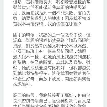
但是，當我漸漸長大，我卻發覺這樣的掌
聲與肯定並不能帶給我真正的快樂與滿
足，反而把我推到一個不能失敗、害怕失
敗、總要勝過別人的地步！因為我不知道
當我不再優秀時，我的價值在哪裡？
國中的時候，我讀的是一個教會學校，但
認真上聖經的課程仍然是為了賺取亮眼的
成績，對於熟背的經文我十分不以為然。
但國三時班上有一個基督徒同學，她跟一
般人很不一樣，在她的身上我感受到無私
的幫助、捨己的關懷、真誠以及喜樂。雖
然，她的成績並沒有比我好，但我卻感受
到她比我快樂得多。這使我開始對這個信
仰產生好奇，而放下成見，開始參與聚會
來認識神。
高三的時候，我終於接受了耶穌，但由於
長久習慣倚靠自已，這位神對我而言只是
大難臨頭時才會抱著祂的腳求救的對象。