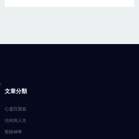
!
文章分類
心靈百寶箱
信仰與人生
聖經神學