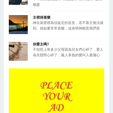
都盡
主裡得喜樂
神在基督裡為信徒定的旨意，若不靠主無法做
到。就如要常常喜樂，這表明神願意我們喜
你愛主嗎?
不知世上有多少父母因為兒女們心碎了，愛人
為失戀而心碎了，被人辜負的愛叫人最傷心