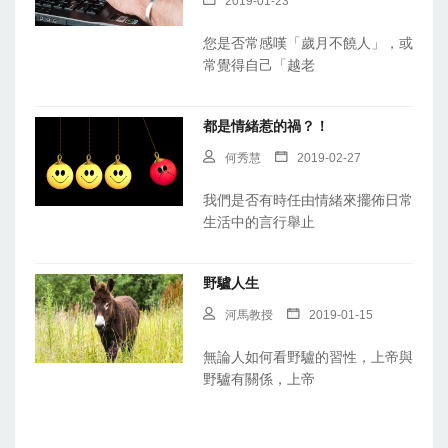
2019-01-23
您是否常感嘆「歲月不饒人」，或
常覺得自己「越老
都是情緒惹的禍？！
何秀慧
2019-02-27
我們是否有時任由情緒來擺佈日常
生活中的言行舉止
野驢人生
河馬教授
2019-01-15
無論人如何看野驢的習性，上帝與
野驢有關係，上帝