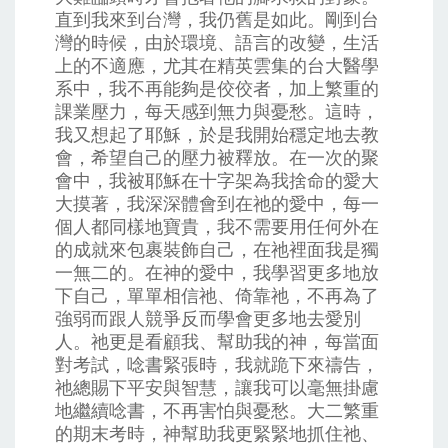
直到我來到台灣，我仍舊是如此。剛到台
灣的時候，由於環境、語言的改變，生活
上的不適應，尤其在精英雲集的台大醫學
系中，我不再能夠是佼佼者，加上繁重的
課業壓力，每天感到無力與憂愁。這時，
我又想起了耶穌，於是我開始穩定地去教
會，希望自己的壓力被釋放。在一次的聚
會中，我被耶穌在十字架為我捨命的愛大
大摸著，我深深體會到在祂的愛中，每一
個人都同樣地寶貴，我不需要用任何外在
的成就來包裹裝飾自己，在祂裡面我是獨
一無二的。在神的愛中，我學習更多地放
下自己，單單相信祂、倚靠祂，不再為了
強弱而跟人競爭反而學會更多地去愛別
人。祂更是看顧我、幫助我的神，每當面
對考試，唸書緊張時，我就跪下來禱告，
祂總賜下平安與智慧，讓我可以毫無掛慮
地繼續唸書，不再害怕與憂愁。大二繁重
的期末考時，神幫助我更緊緊地抓住祂、